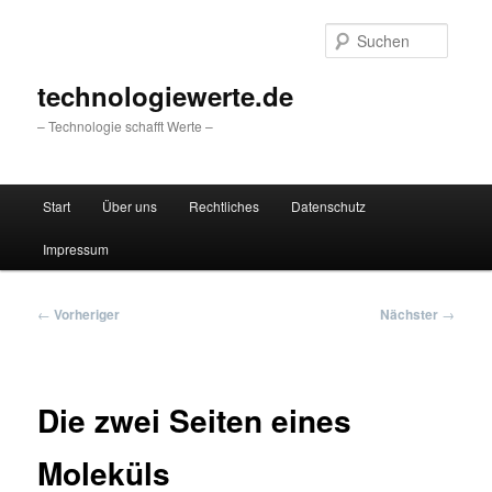
Zum
primären
Suche
Inhalt
springen
technologiewerte.de
– Technologie schafft Werte –
Hauptmenü
Start
Über uns
Rechtliches
Datenschutz
Impressum
Beitragsnavigation
←
Vorheriger
Nächster
→
Die zwei Seiten eines
Moleküls