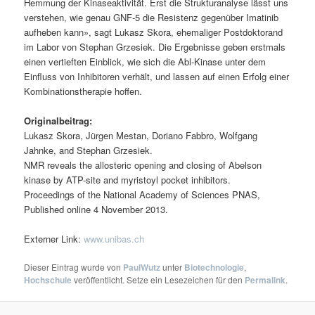
Hemmung der Kinaseaktivität. Erst die Strukturanalyse lässt uns
verstehen, wie genau GNF-5 die Resistenz gegenüber Imatinib
aufheben kann», sagt Lukasz Skora, ehemaliger Postdoktorand
im Labor von Stephan Grzesiek. Die Ergebnisse geben erstmals
einen vertieften Einblick, wie sich die Abl-Kinase unter dem
Einfluss von Inhibitoren verhält, und lassen auf einen Erfolg einer
Kombinationstherapie hoffen.
Originalbeitrag:
Lukasz Skora, Jürgen Mestan, Doriano Fabbro, Wolfgang
Jahnke, and Stephan Grzesiek.
NMR reveals the allosteric opening and closing of Abelson
kinase by ATP-site and myristoyl pocket inhibitors.
Proceedings of the National Academy of Sciences PNAS,
Published online 4 November 2013.
Externer Link:
www.unibas.ch
Dieser Eintrag wurde von
PaulWutz
unter
Biotechnologie
,
Hochschule
veröffentlicht. Setze ein Lesezeichen für den
Permalink
.