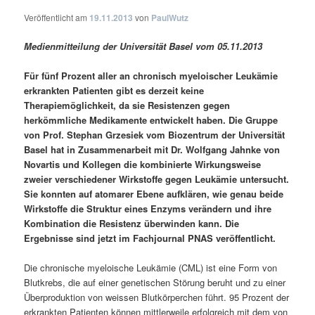
Veröffentlicht am
19.11.2013
von
PaulWutz
Medienmitteilung der Universität Basel vom 05.11.2013
Für fünf Prozent aller an chronisch myeloischer Leukämie
erkrankten Patienten gibt es derzeit keine
Therapiemöglichkeit, da sie Resistenzen gegen
herkömmliche Medikamente entwickelt haben. Die Gruppe
von Prof. Stephan Grzesiek vom Biozentrum der Universität
Basel hat in Zusammenarbeit mit Dr. Wolfgang Jahnke von
Novartis und Kollegen die kombinierte Wirkungsweise
zweier verschiedener Wirkstoffe gegen Leukämie untersucht.
Sie konnten auf atomarer Ebene aufklären, wie genau beide
Wirkstoffe die Struktur eines Enzyms verändern und ihre
Kombination die Resistenz überwinden kann. Die
Ergebnisse sind jetzt im Fachjournal PNAS veröffentlicht.
Die chronische myeloische Leukämie (CML) ist eine Form von
Blutkrebs, die auf einer genetischen Störung beruht und zu einer
Überproduktion von weissen Blutkörperchen führt. 95 Prozent der
erkrankten Patienten können mittlerweile erfolgreich mit dem von