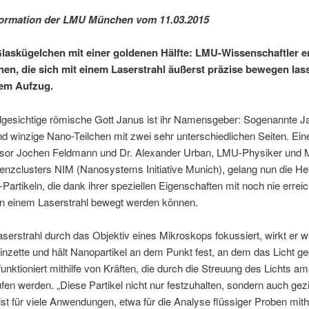
formation der LMU München vom 11.03.2015
laskügelchen mit einer goldenen Hälfte: LMU-Wissenschaftler e
hen, die sich mit einem Laserstrahl äußerst präzise bewegen lass
nem Aufzug.
lgesichtige römische Gott Janus ist ihr Namensgeber: Sogenannte J
ind winzige Nano-Teilchen mit zwei sehr unterschiedlichen Seiten. E
sor Jochen Feldmann und Dr. Alexander Urban, LMU-Physiker und Mi
enzclusters NIM (Nanosystems Initiative Munich), gelang nun die He
Partikeln, die dank ihrer speziellen Eigenschaften mit noch nie erreic
in einem Laserstrahl bewegt werden können.
aserstrahl durch das Objektiv eines Mikroskops fokussiert, wirkt er w
inzette und hält Nanopartikel an dem Punkt fest, an dem das Licht g
funktioniert mithilfe von Kräften, die durch die Streuung des Lichts am
fen werden. „Diese Partikel nicht nur festzuhalten, sondern auch gezi
st für viele Anwendungen, etwa für die Analyse flüssiger Proben mithi