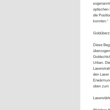
sogenannte
optischen 
die Positi
konnten.“
Goldüberz
Diese Beg
überzogen
Goldschich
Urban. Die
Laserstrah
den Laser 
Erwärmung 
oben zum 
Laserstärk
Welchen K