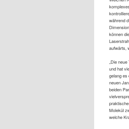
komplexes 
kontrollie
während di
Dimension
können di
Laserstrah
aufwärts, 
„Die neue 
und hat vi
gelang es
neuen Jan
beiden Par
vielverspr
praktisch
Molekül zw
welche Kra