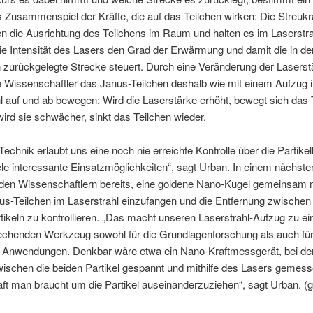
Zusammenspiel der Kräfte, die auf das Teilchen wirken: Die Streukr
ren die Ausrichtung des Teilchens im Raum und halten es im Laserstra
e Intensität des Lasers den Grad der Erwärmung und damit die in der
 zurückgelegte Strecke steuert. Durch eine Veränderung der Laserst
e Wissenschaftler das Janus-Teilchen deshalb wie mit einem Aufzug 
l auf und ab bewegen: Wird die Laserstärke erhöht, bewegt sich das 
wird sie schwächer, sinkt das Teilchen wieder.
Technik erlaubt uns eine noch nie erreichte Kontrolle über die Parti
ele interessante Einsatzmöglichkeiten“, sagt Urban. In einem nächsten
 den Wissenschaftlern bereits, eine goldene Nano-Kugel gemeinsam 
us-Teilchen im Laserstrahl einzufangen und die Entfernung zwischen
tikeln zu kontrollieren. „Das macht unseren Laserstrahl-Aufzug zu e
echenden Werkzeug sowohl für die Grundlagenforschung als auch für
e Anwendungen. Denkbar wäre etwa ein Nano-Kraftmessgerät, bei de
ischen die beiden Partikel gespannt und mithilfe des Lasers gemess
ft man braucht um die Partikel auseinanderzuziehen“, sagt Urban. (