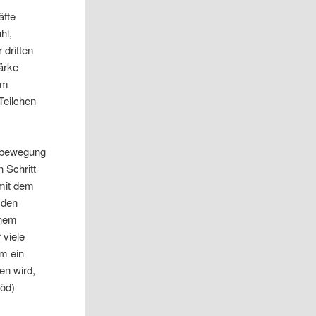
äfte
hl,
 dritten
ärke
im
Teilchen
kelbewegung
 Schritt
mit dem
 den
inem
 viele
m ein
en wird,
göd)