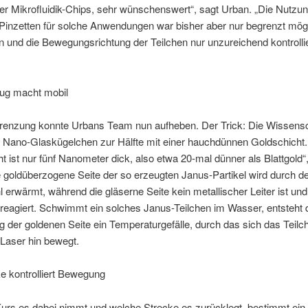
r Mikrofluidik-Chips, sehr wünschenswert“, sagt Urban. „Die Nutzu
Pinzetten für solche Anwendungen war bisher aber nur begrenzt mögl
on und die Bewegungsrichtung der Teilchen nur unzureichend kontrolli
ug macht mobil
renzung konnte Urbans Team nun aufheben. Der Trick: Die Wissensc
 Nano-Glaskügelchen zur Hälfte mit einer hauchdünnen Goldschicht.
t ist nur fünf Nanometer dick, also etwa 20-mal dünner als Blattgold“
 goldüberzogene Seite der so erzeugten Janus-Partikel wird durch d
l erwärmt, während die gläserne Seite kein metallischer Leiter ist und
reagiert. Schwimmt ein solches Janus-Teilchen im Wasser, entsteht 
der goldenen Seite ein Temperaturgefälle, durch das sich das Teil
Laser hin bewegt.
e kontrolliert Bewegung
urs es dabei nimmt und welche Strecke es zurücklegt, bestimmt ein