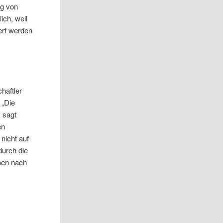
ng von
ich, weil
ert werden
haftler
 „Die
, sagt
en
 nicht auf
durch die
chen nach