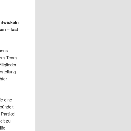
ntwickeln
en – fast
anus-
inem Team
tglieder
rstellung
hter
ie eine
ebündelt
 Partikel
elt zu
lfe