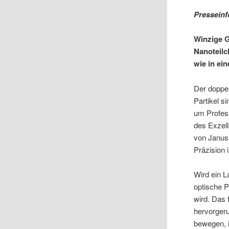
Pressein
Winzige G
Nanoteilc
wie in ei
Der doppe
Partikel s
um Profes
des Exzell
von Janus-
Präzision 
Wird ein L
optische P
wird. Das 
hervorgeru
bewegen, i