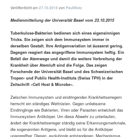
Veröffentlicht am
27.10.2015
von
PaulWutz
Medienmitteilung der Universität Basel vom 23.10.2015
Tuberkulose-Bakterien bedienen sich eines eigensinnigen
Tricks. Sie zeigen sich dem Immunsystem immer in
derselben Gestalt. Ihre Antigenvariation ist äusserst gering.
Dagegen reagiert das angegriffene Immunsystem heftig. Ein
Befall der Atemwege und damit die weitere Verbreitung der
Krankheit über Atemluft sind die Folge. Das zeigen
Forschende der Universität Basel und des Schweizerischen
Tropen- und Public Health-Instituts (Swiss TPH) in der
Zeitschrift «Cell Host & Microbe».
Zwischen Immunsystem und eindringenden Krankheitserregern
herrscht ein ständiges Wettrüsten. Gegen unliebsame
Eindringlinge wie Bakterien, Viren oder Parasiten entwickelt das
Immunsystem Antikörper. Um diese Abwehr zu unterlaufen,
ändert der Krankheitserreger ständig seine Erkennungsmerkmale,
die sogenannten Antigene, und bleibt so für die Antikörper
unangreifbar. Diesen, evolutionär entstandenen, Mechanismus