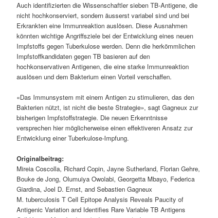
Auch identifizierten die Wissenschaftler sieben TB-Antigene, die
nicht hochkonserviert, sondern äusserst variabel sind und bei
Erkrankten eine Immunreaktion auslösen. Diese Ausnahmen
könnten wichtige Angriffsziele bei der Entwicklung eines neuen
Impfstoffs gegen Tuberkulose werden. Denn die herkömmlichen
Impfstoffkandidaten gegen TB basieren auf den
hochkonservativen Antigenen, die eine starke Immunreaktion
auslösen und dem Bakterium einen Vorteil verschaffen.
«Das Immunsystem mit einem Antigen zu stimulieren, das den
Bakterien nützt, ist nicht die beste Strategie», sagt Gagneux zur
bisherigen Impfstoffstrategie. Die neuen Erkenntnisse
versprechen hier möglicherweise einen effektiveren Ansatz zur
Entwicklung einer Tuberkulose-Impfung.
Originalbeitrag:
Mireia Coscolla, Richard Copin, Jayne Sutherland, Florian Gehre,
Bouke de Jong, Olumuiya Owolabi, Georgetta Mbayo, Federica
Giardina, Joel D. Ernst, and Sebastien Gagneux
M. tuberculosis T Cell Epitope Analysis Reveals Paucity of
Antigenic Variation and Identifies Rare Variable TB Antigens