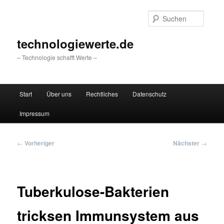
Zum
primären
Suche
Inhalt
springen
technologiewerte.de
– Technologie schafft Werte –
Hauptmenü
Start
Über uns
Rechtliches
Datenschutz
Impressum
Beitragsnavigation
←
Vorheriger
Nächster
→
Tuberkulose-Bakterien
tricksen Immunsystem aus