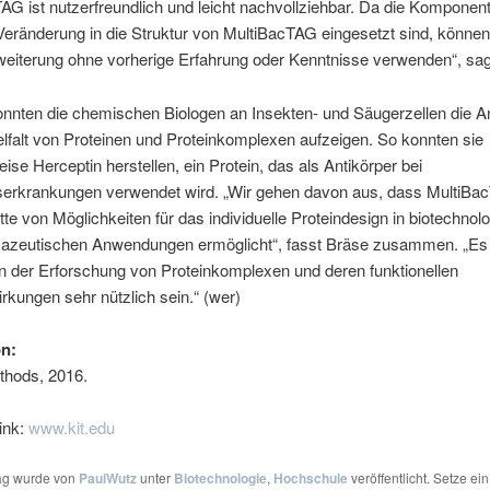
AG ist nutzerfreundlich und leicht nachvollziehbar. Da die Komponen
eränderung in die Struktur von MultiBacTAG eingesetzt sind, könne
weiterung ohne vorherige Erfahrung oder Kenntnisse verwenden“, sag
konnten die chemischen Biologen an Insekten- und Säugerzellen die
ielfalt von Proteinen und Proteinkomplexen aufzeigen. So konnten sie
eise Herceptin herstellen, ein Protein, das als Antikörper bei
serkrankungen verwendet wird. „Wir gehen davon aus, dass MultiBa
ette von Möglichkeiten für das individuelle Proteindesign in biotechno
azeutischen Anwendungen ermöglicht“, fasst Bräse zusammen. „Es
in der Erforschung von Proteinkomplexen und deren funktionellen
kungen sehr nützlich sein.“ (wer)
on:
thods, 2016.
ink:
www.kit.edu
rag wurde von
PaulWutz
unter
Biotechnologie
,
Hochschule
veröffentlicht. Setze ein