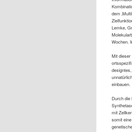
Kombinati
dem ‚Multi
Zielfunkti
Lemke, Gr
Molekularb
Wochen. Wi
Mit dieser
ortsspezif
designtes
unnatürlic
einbauen.
Durch die
Synthetas
mit Zellke
somit eine
genetische