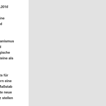
.2016
ine
nd
rganismus
d
gische
teine als
s für
rn eine
 Maßstab
nte neue
 stellen