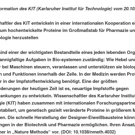
ormation des KIT (Karlsruher Institut für Technologie) vom 20.10
aftler des KIT entwickeln in einer internationalen Kooperation e
 um hochentwickelte Proteine im Großmaßstab für Pharmazie u
logie herzustellen
sind einer der wichtigsten Bestandteile eines jeden lebenden O
annigfaltige Aufgaben in Bio-systemen zuständig: Wie Hebel un
 bei Maschinen steuern, veranlassen und unterstützen sie biolo
en und Funktionen innerhalb der Zelle. In der Medizin werden Pro
r in der Impfstoffentwicklung benötigt. Eine der größten
derungen der heutigen Zeit ist es, neuartige Impfstoffe gegen
ankungen zu entwickeln. Wissenschaftler des Karlsruher Institut
ie (KIT) haben zusammen mit internationalen Forschungspartne
tabliert, um genetisch gezielt veränderte Proteine in größerem
len. Die schnelle Herstellung der Designer-Eiweißbausteine kön
en in der Biotechnik und Pharmazie ermöglichen. Ihren Ansatz
her in „Nature Methods“ vor. (DOI: 10.1038/nmeth.4032)