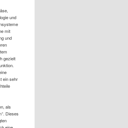
räse,
logie und
einsysteme
ne mit
ung und
eren
stem
h gezielt
unktion.
eine
t ein sehr
hteile
n, als
“. Dieses
gten
ch eine