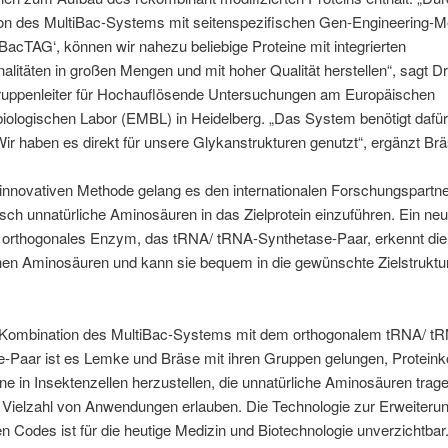
on des MultiBac-Systems mit seitenspezifischen Gen-Engineering-M
BacTAG‘, können wir nahezu beliebige Proteine mit integrierten
onalitäten in großen Mengen und mit hoher Qualität herstellen“, sagt D
uppenleiter für Hochauflösende Untersuchungen am Europäischen
iologischen Labor (EMBL) in Heidelberg. „Das System benötigt dafür
r haben es direkt für unsere Glykanstrukturen genutzt“, ergänzt Brä
 innovativen Methode gelang es den internationalen Forschungspartn
isch unnatürliche Aminosäuren in das Zielprotein einzuführen. Ein ne
, orthogonales Enzym, das tRNA/ tRNA-Synthetase-Paar, erkennt die
hen Aminosäuren und kann sie bequem in die gewünschte Zielstruktu
 Kombination des MultiBac-Systems mit dem orthogonalem tRNA/ t
e-Paar ist es Lemke und Bräse mit ihren Gruppen gelungen, Protein
rne in Insektenzellen herzustellen, die unnatürliche Aminosäuren trag
 Vielzahl von Anwendungen erlauben. Die Technologie zur Erweiteru
n Codes ist für die heutige Medizin und Biotechnologie unverzichtbar