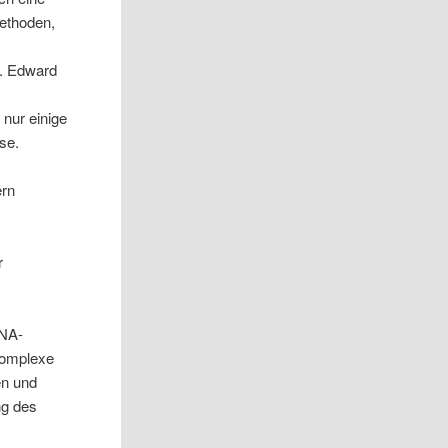
ethoden,
r. Edward
 nur einige
se.
ern
u
r
RNA-
komplexe
en und
ng des
.