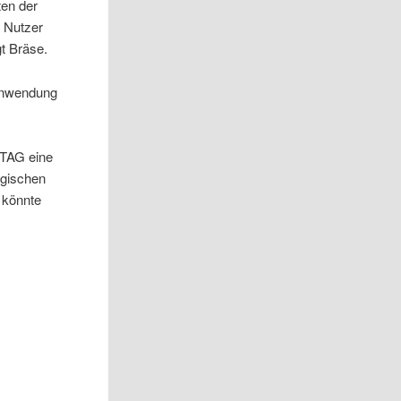
ten der
n Nutzer
t Bräse.
 Anwendung
cTAG eine
logischen
 könnte