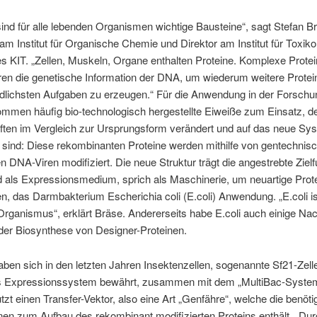
sind für alle lebenden Organismen wichtige Bausteine“, sagt Stefan B
am Institut für Organische Chemie und Direktor am Institut für Toxiko
s KIT. „Zellen, Muskeln, Organe enthalten Proteine. Komplexe Prot
ren die genetische Information der DNA, um wiederum weitere Protei
edlichsten Aufgaben zu erzeugen.“ Für die Anwendung in der Forsch
mmen häufig bio-technologisch hergestellte Eiweiße zum Einsatz, d
ften im Vergleich zur Ursprungsform verändert und auf das neue Sy
sind: Diese rekombinanten Proteine werden mithilfe von gentechnisc
n DNA-Viren modifiziert. Die neue Struktur trägt die angestrebte Zielf
 als Expressionsmedium, sprich als Maschinerie, um neuartige Prot
en, das Darmbakterium Escherichia coli (E.coli) Anwendung. „E.coli is
Organismus“, erklärt Bräse. Andererseits habe E.coli auch einige Nac
der Biosynthese von Designer-Proteinen.
ben sich in den letzten Jahren Insektenzellen, sogenannte Sf21-Zelle
s Expressionssystem bewährt, zusammen mit dem „MultiBac-System
zt einen Transfer-Vektor, also eine Art „Genfähre“, welche die benöti
nen zum Aufbau des rekombinant modifizierten Proteins enthält. „Dur