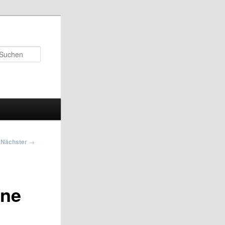
Suchen
Nächster
→
ine