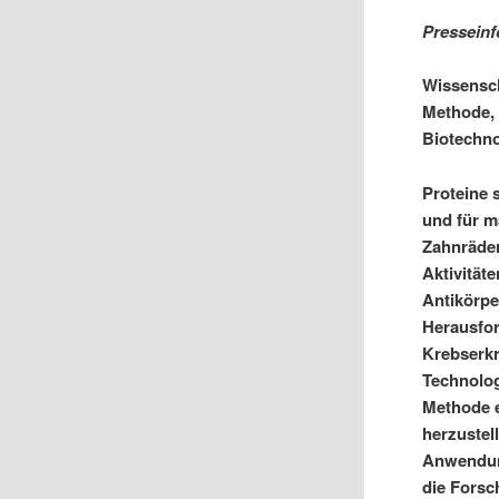
Presseinf
Wissensch
Methode,
Biotechno
Proteine 
und für m
Zahnräder
Aktivität
Antikörpe
Herausfor
Krebserkr
Technolog
Methode e
herzustel
Anwendung
die Forsc