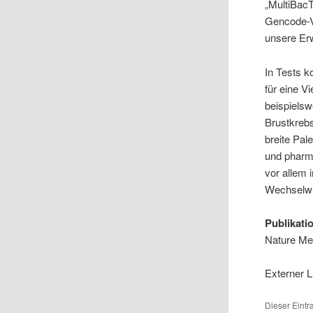
„MultiBacT
Gencode-V
unsere Er
In Tests 
für eine V
beispielsw
Brustkreb
breite Pal
und pharm
vor allem 
Wechselwir
Publikati
Nature Me
Externer L
Dieser Eint