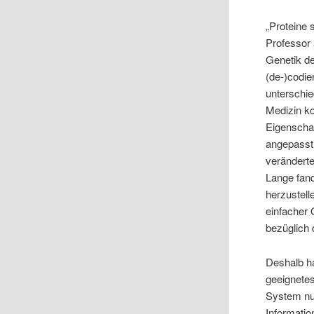
„Proteine 
Professor 
Genetik de
(de-)codie
unterschi
Medizin ko
Eigenscha
angepasst 
veränderte
Lange fand
herzustell
einfacher 
bezüglich 
Deshalb ha
geeignete
System nut
Informatio