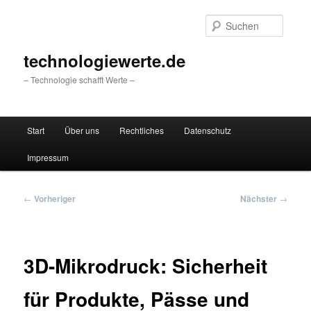
Zum
primären
Suche
Inhalt
springen
technologiewerte.de
– Technologie schafft Werte –
Hauptmenü
Start
Über uns
Rechtliches
Datenschutz
Impressum
Beitragsnavigation
←
Vorheriger
Nächster
→
3D-Mikrodruck: Sicherheit
für Produkte, Pässe und