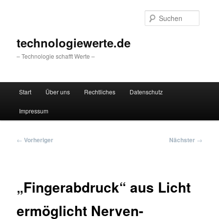
Zum
primären
Suche
Inhalt
springen
technologiewerte.de
– Technologie schafft Werte –
Hauptmenü
Start
Über uns
Rechtliches
Datenschutz
Impressum
Beitragsnavigation
←
Vorheriger
Nächster
→
„Fingerabdruck“ aus Licht
ermöglicht Nerven-