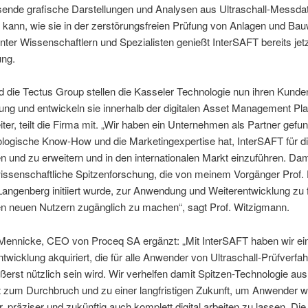
sende grafische Darstellungen und Analysen aus Ultraschall-Messda
 kann, wie sie in der zerstörungsfreien Prüfung von Anlagen und Ba
Unter Wissenschaftlern und Spezialisten genießt InterSAFT bereits jet
ng.
 die Tectus Group stellen die Kasseler Technologie nun ihren Kunde
ung und entwickeln sie innerhalb der digitalen Asset Management Pla
iter, teilt die Firma mit. „Wir haben ein Unternehmen als Partner gefu
logische Know-How und die Marketingexpertise hat, InterSAFT für d
en und zu erweitern und in den internationalen Markt einzuführen. Dam
issenschaftliche Spitzenforschung, die von meinem Vorgänger Prof. 
Langenberg initiiert wurde, zur Anwendung und Weiterentwicklung zu
en neuen Nutzern zugänglich zu machen“, sagt Prof. Witzigmann.
 Mennicke, CEO von Proceq SA ergänzt: „Mit InterSAFT haben wir ei
twicklung akquiriert, die für alle Anwender von Ultraschall-Prüfverfah
ßerst nützlich sein wird. Wir verhelfen damit Spitzen-Technologie aus
t zum Durchbruch und zu einer langfristigen Zukunft, um Anwender w
r, präziser und zukünftig auch komplett digital arbeiten zu lassen. Die