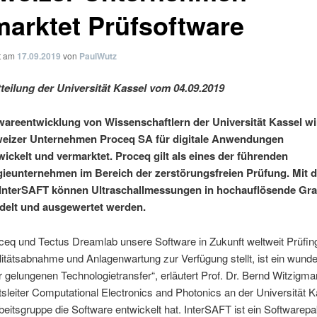
marktet Prüfsoftware
ht am
17.09.2019
von
PaulWutz
teilung der Universität Kassel vom 04.09.2019
wareentwicklung von Wissenschaftlern der Universität Kassel wir
eizer Unternehmen Proceq SA für digitale Anwendungen
wickelt und vermarktet. Proceq gilt als eines der führenden
ieunternehmen im Bereich der zerstörungsfreien Prüfung. Mit d
InterSAFT können Ultraschallmessungen in hochauflösende Gra
elt und ausgewertet werden.
ceq und Tectus Dreamlab unsere Software in Zukunft weltweit Prüfin
litätsabnahme und Anlagenwartung zur Verfügung stellt, ist ein wund
ür gelungenen Technologietransfer“, erläutert Prof. Dr. Bernd Witzigma
sleiter Computational Electronics and Photonics an der Universität K
eitsgruppe die Software entwickelt hat. InterSAFT ist ein Softwarepa