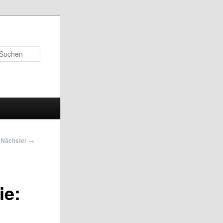
Suchen
Nächster
→
ie: