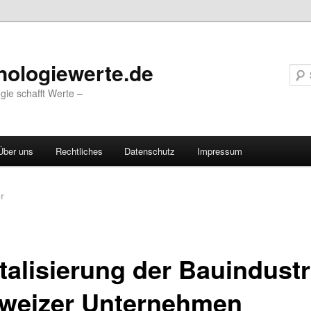
nologiewerte.de
gie schafft Werte –
Über uns
Rechtliches
Datenschutz
Impressum
vigation
er
talisierung der Bauindustr
weizer Unternehmen