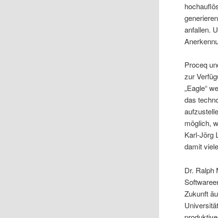
hochauflö
generieren
anfallen. 
Anerkennu
Proceq und
zur Verfüg
„Eagle“ we
das techno
aufzustell
möglich, w
Karl-Jörg 
damit viel
Dr. Ralph
Softwareen
Zukunft äu
Universitä
produktive