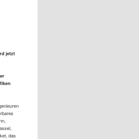
d jetzt
er
fiken
genieuren
erbares
nn,
assel,
ket, das