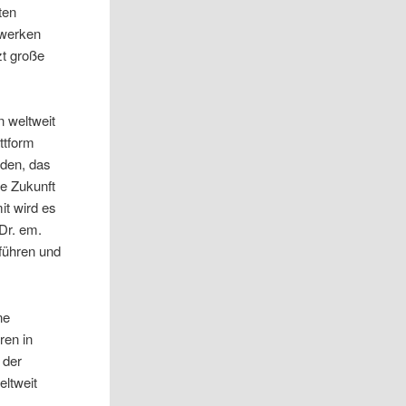
ten
uwerken
zt große
n weltweit
ttform
nden, das
ie Zukunft
it wird es
Dr. em.
 führen und
ne
ren in
 der
eltweit