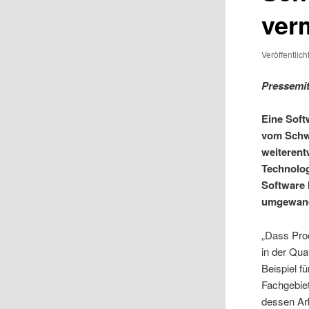
ver
Veröffentlic
Pressemit
Eine Soft
vom Schw
weiterent
Technolog
Software 
umgewand
„Dass Pro
in der Qua
Beispiel f
Fachgebiet
dessen Arb