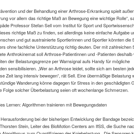
rävention und der Behandlung einer Arthrose-Erkrankung spielt auße
ung vor allem das richtige Maß an Bewegung eine wichtige Rolle“, s
päde Professor Stefan Sell vom Institut für Sport und Sportwissensch
ieses richtige Maß zu finden, sei allerdings keine einfache Aufgabe u
schen und gut austrainierte Sportlerinnen und Sportler könnten die 
ers ohne fachliche Unterstützung richtig deuten. Der mit zahlreichen
ete Anthrokinemat soll Arthrose-Patientinnen und -Patienten deshalb
iten der Belastungsgrenze per Warnsignal aufs Handy für mögliche
en sensibilisieren. „Wer an Arthrose leidet, sollte sich am besten je
se Zeit lang intensiv bewegen“, rät Sell. Eine übermäßige Belastung 
stündige Wanderung könne dagegen für Stress in den geschädigten 
ie Folge solcher Überbelastung seien oft wochenlange Schmerzen.
les Lernen: Algorithmen trainieren mit Bewegungsdaten
 Herausforderung bei der bisherigen Entwicklung der Bandage bezei
Thorsten Stein, Leiter des BioMotion Centers am IfSS, die Suche na
 Algorithmus zum Quantifizieren der Kniebelastung. „Die Sensoren 