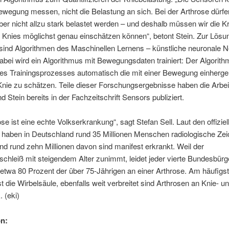
Bewegung messen, nicht die Belastung an sich. Bei der Arthrose dürfe
er nicht allzu stark belastet werden – und deshalb müssen wir die Kr
 Knies möglichst genau einschätzen können“, betont Stein. Zur Lösu
sind Algorithmen des Maschinellen Lernens – künstliche neuronale N
abei wird ein Algorithmus mit Bewegungsdaten trainiert: Der Algorith
des Trainingsprozesses automatisch die mit einer Bewegung einherg
Knie zu schätzen. Teile dieser Forschungsergebnisse haben die Arbe
d Stein bereits in der Fachzeitschrift Sensors publiziert.
ose ist eine echte Volkserkrankung“, sagt Stefan Sell. Laut den offiziel
n haben in Deutschland rund 35 Millionen Menschen radiologische Zei
nd rund zehn Millionen davon sind manifest erkrankt. Weil der
chleiß mit steigendem Alter zunimmt, leidet jeder vierte Bundesbürg
etwa 80 Prozent der über 75-Jährigen an einer Arthrose. Am häufigs
ist die Wirbelsäule, ebenfalls weit verbreitet sind Arthrosen an Knie- u
. (eki)
on: