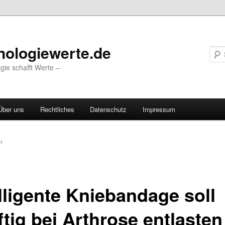
nologiewerte.de
gie schafft Werte –
Über uns
Rechtliches
Datenschutz
Impressum
vigation
er
elligente Kniebandage soll
tig bei Arthrose entlasten