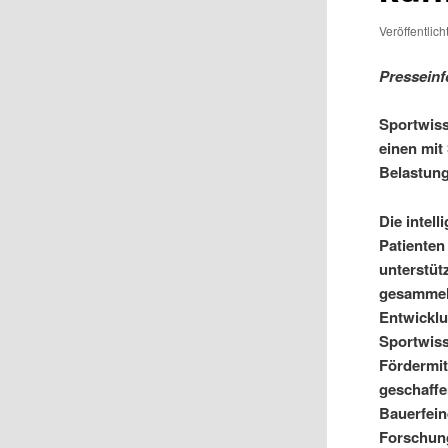
Veröffentlic
Presseinf
Sportwiss
einen mit
Belastung
Die intel
Patienten
unterstüt
gesammelt
Entwicklu
Sportwiss
Fördermit
geschaffe
Bauerfein
Forschung