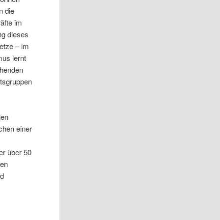
n die
äfte im
ng dieses
etze – im
mus lernt
ehenden
itsgruppen
len
chen einer
er über 50
ten
nd