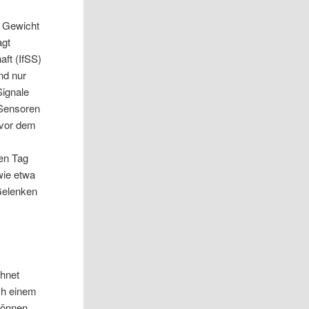
r Gewicht
agt
aft (IfSS)
nd nur
Signale
 Sensoren
 vor dem
den Tag
wie etwa
Gelenken
chnet
ch einem
können