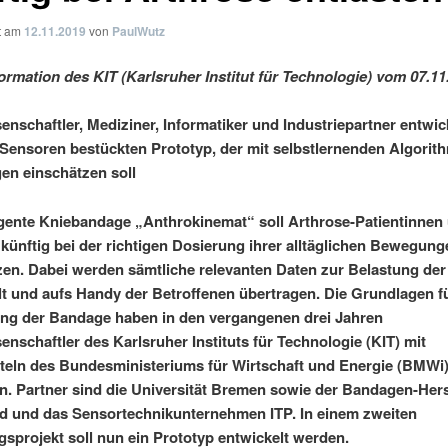
ht am
12.11.2019
von
PaulWutz
ormation des KIT (Karlsruher Institut für Technologie) vom 07.11
enschaftler, Mediziner, Informatiker und Industriepartner entwic
 Sensoren bestückten Prototyp, der mit selbstlernenden Algorit
en einschätzen soll
ligente Kniebandage „Anthrokinemat“ soll Arthrose-Patientinnen 
 künftig bei der richtigen Dosierung ihrer alltäglichen Bewegun
zen. Dabei werden sämtliche relevanten Daten zur Belastung de
 und aufs Handy der Betroffenen übertragen. Die Grundlagen fü
ng der Bandage haben in den vergangenen drei Jahren
enschaftler des Karlsruher Instituts für Technologie (KIT) mit
teln des Bundesministeriums für Wirtschaft und Energie (BMWi
n. Partner sind die Universität Bremen sowie der Bandagen-Hers
d und das Sensortechnikunternehmen ITP. In einem zweiten
sprojekt soll nun ein Prototyp entwickelt werden.