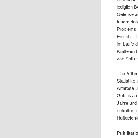
lediglich 
Gelenke ab
Innern des
Problems 
Einsatz. D
im Laufe 
Kräfte im 
von Sell un
„Die Arthr
Statistike
Arthrose u
Gelenkvers
Jahre und 
betroffen 
Hüftgelenk
Publikati