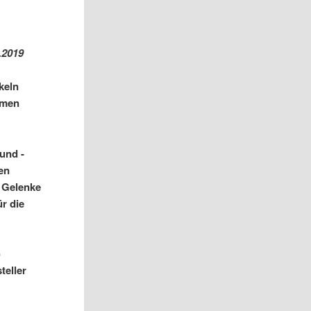
.2019
keln
hmen
und -
gen
r Gelenke
r die
)
teller