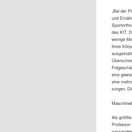
„Bei der P
und Ernähr
Sportortho
des KIT. D
wenige Men
ihres Körp
ausgestatt
Überschre
Folgeschäd
eine gewis
eine mehr
sorgen. D
Maschinel
Als größte
Professor 
passenden