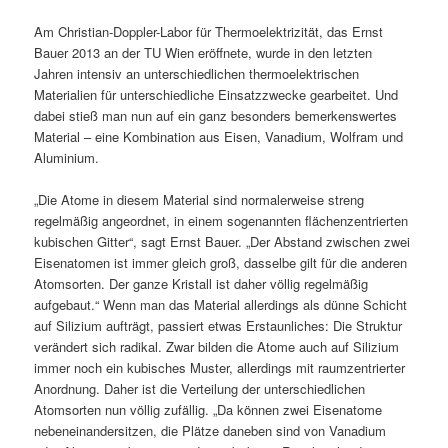
Am Christian-Doppler-Labor für Thermoelektrizität, das Ernst
Bauer 2013 an der TU Wien eröffnete, wurde in den letzten
Jahren intensiv an unterschiedlichen thermoelektrischen
Materialien für unterschiedliche Einsatzzwecke gearbeitet. Und
dabei stieß man nun auf ein ganz besonders bemerkenswertes
Material – eine Kombination aus Eisen, Vanadium, Wolfram und
Aluminium.
„Die Atome in diesem Material sind normalerweise streng
regelmäßig angeordnet, in einem sogenannten flächenzentrierten
kubischen Gitter“, sagt Ernst Bauer. „Der Abstand zwischen zwei
Eisenatomen ist immer gleich groß, dasselbe gilt für die anderen
Atomsorten. Der ganze Kristall ist daher völlig regelmäßig
aufgebaut.“ Wenn man das Material allerdings als dünne Schicht
auf Silizium aufträgt, passiert etwas Erstaunliches: Die Struktur
verändert sich radikal. Zwar bilden die Atome auch auf Silizium
immer noch ein kubisches Muster, allerdings mit raumzentrierter
Anordnung. Daher ist die Verteilung der unterschiedlichen
Atomsorten nun völlig zufällig. „Da können zwei Eisenatome
nebeneinandersitzen, die Plätze daneben sind von Vanadium