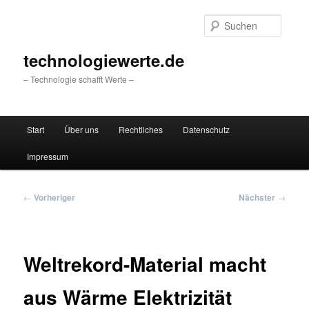
Zum
primären
Suche
Inhalt
springen
technologiewerte.de
– Technologie schafft Werte –
Hauptmenü
Start
Über uns
Rechtliches
Datenschutz
Impressum
Beitragsnavigation
←
Vorheriger
Nächster
→
Weltrekord-Material macht
aus Wärme Elektrizität