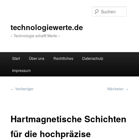
Zum
primären
Suche
Inhalt
springen
technologiewerte.de
– Technologie schafft Werte –
Hauptmenü
Start
Über uns
Rechtliches
Datenschutz
Impressum
Beitragsnavigation
←
Vorheriger
Nächster
→
Hartmagnetische Schichten
für die hochpräzise