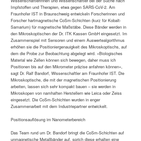
Wissenschaftlerinnen und Wissenschaftler bei der Suche nach
Impfstoffen und Therapien, etwa gegen SARS-CoV-2. Am
Fraunhofer IST in Braunschweig entwickeln Forscherinnen und
Forscher hartmagnetische CoSm-Schichten (kurz für Kobalt-
Samarium) für magnetische Maßstäbe. Diese Bänder werden in
den Mikroskoptischen der Dr. ITK Kassen GmbH eingesetzt. Im
Zusammenspiel mit Sensoren und einem Auswertealgorithmus
erhöhen sie die Positioniergenauigkeit des Mikroskoptischs, auf
dem die Probe zur Beobachtung abgelegt wird. »Biologisches
Material wie Zellen können sich bewegen, daher muss ich
Positionen bis auf den Mikrometer präzise anfahren können«,
sagt Dr. Ralf Bandorf, Wissenschaftler am Fraunhofer IST. Die
Mikroskoptische, die mit der magnetischen Positionierung
arbeiten, lassen sich sehr kompakt bauen – sie werden in
Mikroskopen von namhaften Herstellern wie Leica oder Zeiss
eingesetzt. Die CoSm-Schichten wurden in enger
Zusammenarbeit mit dem Industriepartner entwickelt.
Positionsauflösung im Nanometerbereich
Das Team rund um Dr. Bandorf bringt die CoSm-Schichten auf
unmagnetische Metallbänder auf, sprich diese erhalten eine