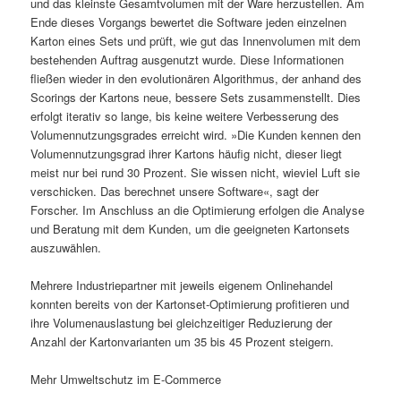
und das kleinste Gesamtvolumen mit der Ware herzustellen. Am
Ende dieses Vorgangs bewertet die Software jeden einzelnen
Karton eines Sets und prüft, wie gut das Innenvolumen mit dem
bestehenden Auftrag ausgenutzt wurde. Diese Informationen
fließen wieder in den evolutionären Algorithmus, der anhand des
Scorings der Kartons neue, bessere Sets zusammenstellt. Dies
erfolgt iterativ so lange, bis keine weitere Verbesserung des
Volumennutzungsgrades erreicht wird. »Die Kunden kennen den
Volumennutzungsgrad ihrer Kartons häufig nicht, dieser liegt
meist nur bei rund 30 Prozent. Sie wissen nicht, wieviel Luft sie
verschicken. Das berechnet unsere Software«, sagt der
Forscher. Im Anschluss an die Optimierung erfolgen die Analyse
und Beratung mit dem Kunden, um die geeigneten Kartonsets
auszuwählen.
Mehrere Industriepartner mit jeweils eigenem Onlinehandel
konnten bereits von der Kartonset-Optimierung profitieren und
ihre Volumenauslastung bei gleichzeitiger Reduzierung der
Anzahl der Kartonvarianten um 35 bis 45 Prozent steigern.
Mehr Umweltschutz im E-Commerce