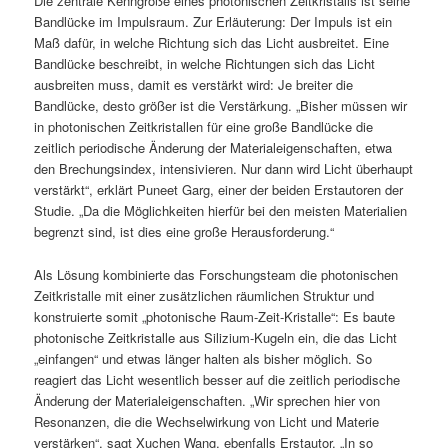
Die zentrale Kenngröße eines photonischen Zeitkristalls ist seine
Bandlücke im Impulsraum. Zur Erläuterung: Der Impuls ist ein
Maß dafür, in welche Richtung sich das Licht ausbreitet. Eine
Bandlücke beschreibt, in welche Richtungen sich das Licht
ausbreiten muss, damit es verstärkt wird: Je breiter die
Bandlücke, desto größer ist die Verstärkung. „Bisher müssen wir
in photonischen Zeitkristallen für eine große Bandlücke die
zeitlich periodische Änderung der Materialeigenschaften, etwa
den Brechungsindex, intensivieren. Nur dann wird Licht überhaupt
verstärkt“, erklärt Puneet Garg, einer der beiden Erstautoren der
Studie. „Da die Möglichkeiten hierfür bei den meisten Materialien
begrenzt sind, ist dies eine große Herausforderung.“
Als Lösung kombinierte das Forschungsteam die photonischen
Zeitkristalle mit einer zusätzlichen räumlichen Struktur und
konstruierte somit „photonische Raum-Zeit-Kristalle“: Es baute
photonische Zeitkristalle aus Silizium-Kugeln ein, die das Licht
„einfangen“ und etwas länger halten als bisher möglich. So
reagiert das Licht wesentlich besser auf die zeitlich periodische
Änderung der Materialeigenschaften. „Wir sprechen hier von
Resonanzen, die die Wechselwirkung von Licht und Materie
verstärken“, sagt Xuchen Wang, ebenfalls Erstautor. „In so