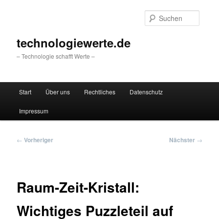
Zum
primären
Suche
Inhalt
springen
technologiewerte.de
– Technologie schafft Werte –
Hauptmenü
Start
Über uns
Rechtliches
Datenschutz
Impressum
Beitragsnavigation
←
Vorheriger
Nächster
→
Raum-Zeit-Kristall:
Wichtiges Puzzleteil auf