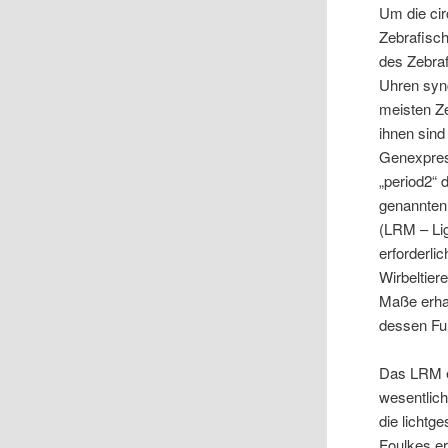
Um die cir
Zebrafisc
des Zebraf
Uhren sync
meisten Ze
ihnen sin
Genexpres
„period2“ 
genannten 
(LRM – Lig
erforderli
Wirbeltier
Maße erha
dessen Fu
Das LRM en
wesentlich
die lichtg
Foulkes er