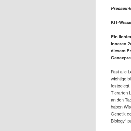
Presseinf
KIT-Wisse
Ein licht
inneren 2
diesem Er
Genexpres
Fast alle 
wichtige 
festgelegt
Tierarten 
an den Ta
haben Wiss
Genetik de
Biology“ pu