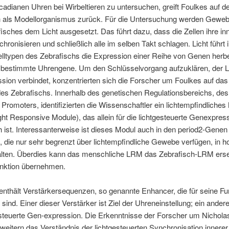
cadianen Uhren bei Wirbeltieren zu untersuchen, greift Foulkes auf d
h als Modellorganismus zurück. Für die Untersuchung werden Geweb
isches dem Licht ausgesetzt. Das führt dazu, dass die Zellen ihre in
hronisieren und schließlich alle im selben Takt schlagen. Licht führt 
lltypen des Zebrafischs die Expression einer Reihe von Genen herbe
d bestimmte Uhrengene. Um den Schlüsselvorgang aufzuklären, der L
sion verbindet, konzentrierten sich die Forscher um Foulkes auf da
des Zebrafischs. Innerhalb des genetischen Regulationsbereichs, des
Promoters, identifizierten die Wissenschaftler ein lichtempfindliches
ht Responsive Module), das allein für die lichtgesteuerte Genexpres
ch ist. Interessanterweise ist dieses Modul auch in den period2-Genen
e, die nur sehr begrenzt über lichtempfindliche Gewebe verfügen, in 
lten. Überdies kann das menschliche LRM das Zebrafisch-LRM ers
nktion übernehmen.
thält Verstärkersequenzen, so genannte Enhancer, die für seine Fu
 sind. Einer dieser Verstärker ist Ziel der Uhreneinstellung; ein andere
esteuerte Gen-expression. Die Erkenntnisse der Forscher um Nichola
weitern das Verständnis der lichtgesteuerten Synchronisation innere