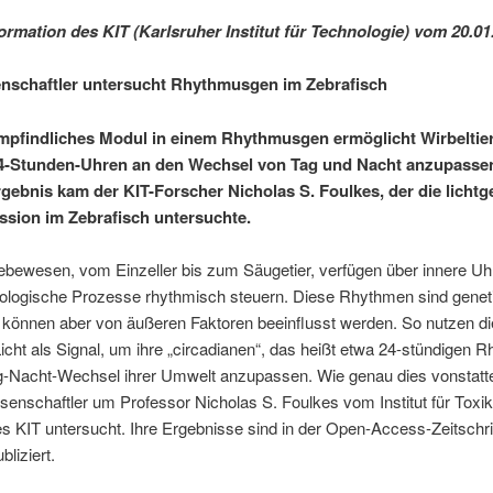
ormation des KIT (Karlsruher Institut für Technologie) vom 20.01
nschaftler untersucht Rhythmusgen im Zebrafisch
empfindliches Modul in einem Rhythmusgen ermöglicht Wirbeltier
4-Stunden-Uhren an den Wechsel von Tag und Nacht anzupasse
gebnis kam der KIT-Forscher Nicholas S. Foulkes, der die lichtg
sion im Zebrafisch untersuchte.
Lebewesen, vom Einzeller bis zum Säugetier, verfügen über innere Uh
biologische Prozesse rhythmisch steuern. Diese Rhythmen sind genet
, können aber von äußeren Faktoren beeinflusst werden. So nutzen d
Licht als Signal, um ihre „circadianen“, das heißt etwa 24-stündigen 
g-Nacht-Wechsel ihrer Umwelt anzupassen. Wie genau dies vonstatt
enschaftler um Professor Nicholas S. Foulkes vom Institut für Toxik
s KIT untersucht. Ihre Ergebnisse sind in der Open-Access-Zeitschri
bliziert.