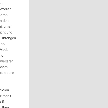
en
ezellen
neren
in den
i; unter
icht und
s Uhrengen
 so
 Modul
sion
 weiterer
hohem
etzen und
nktion
r regelt
s S.
r Uhren