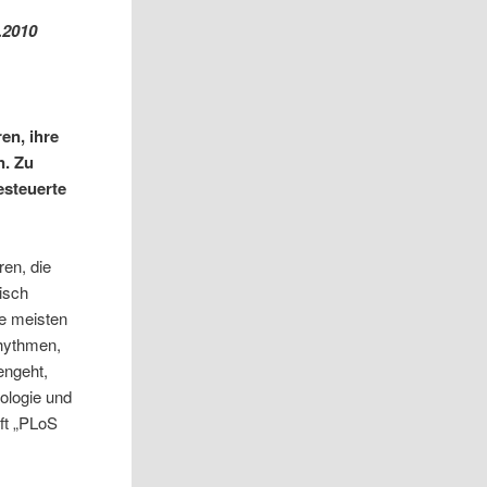
.2010
en, ihre
n. Zu
esteuerte
ren, die
isch
ie meisten
Rhythmen,
engeht,
ologie und
ft „PLoS